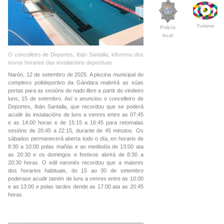
Turismo
Policía
local
O concelleiro de Deportes, Ibán Santalla, informou dos
novos horarios das instalacións deportivas
Narón, 12 de setembro de 2025. A piscina municipal do
complexo polideportivo da Gándara reabrirá as súas
portas para as sesións do nado libre a partir do vindeiro
luns, 15 de setembro. Así o anunciou o concelleiro de
Deportes, Ibán Santalla, que recordou que se poderá
acudir ás instalacións de luns a venres entre as 07:45
e as 14:00 horas e de 15:15 a 16:45 para retomalas
sesións de 20:45 a 22:15, durante de 45 minutos. Os
sábados permanecerá aberta todo o día, en horario de
8:30 a 10:00 polas mañás e ao mediodía de 13:00 ata
as 20:30 e os domingos e festivos abrirá de 8:30 a
20:30 horas. O edil naronés recordou que a maiores
dos horarios habituais, do 15 ao 30 de setembro
poderase acudir tamén de luns a venres entre as 10:00
e as 13:00 e polas tardes dende as 17:00 ata as 20:45
horas.